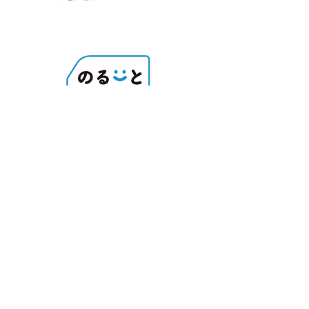
のるーと宇美 サービス利用規約
サービス・運行状況・
忘れ物に関するお問い合わせ
宇美町役場 シティプロモーション課
※配車受付番号ではありません
Tel
092-934-2370