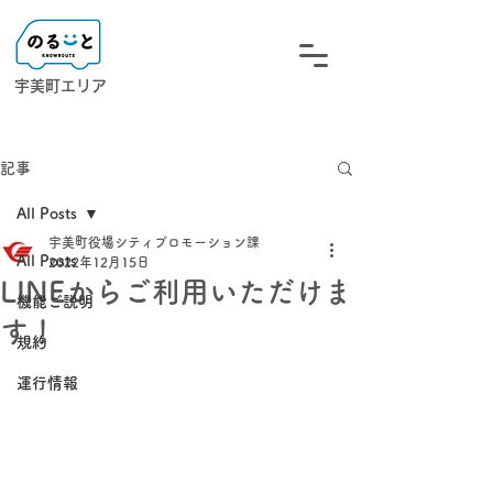
宇美町エリア
記事
All Posts
宇美町役場シティプロモーション課
All Posts
2022年12月15日
LINEからご利用いただけま
機能ご説明
す！
規約
運行情報